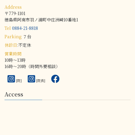
Address
〒779-1101
徳島県阿南市羽ノ浦町中庄洲崎10番地1
Tel
0884-21-8818
Parking
７台
休診日
:不定休
営業時間
10時～13時
16時～20時
（時間外要相談）
[院]
[院長]
Access