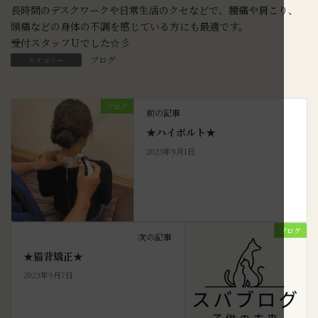
長時間のデスクワークや日常生活のクセなどで、腰痛や肩こり、
頭痛などの身体の不調を感じている方にも最適です。
受付スタッフＵでした☆彡
ブログ
カテゴリー
ブログ
前の記事
★ハイボルト★
2023年9月1日
ブログ
次の記事
★猫背矯正★
2023年9月7日