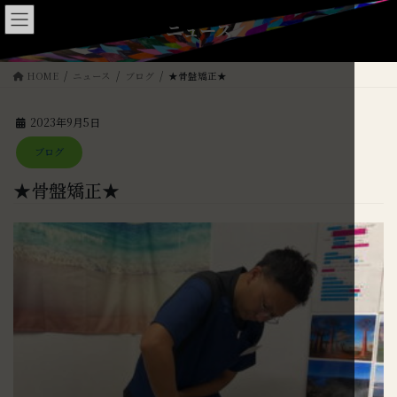
コ
ナ
ン
ビ
ニュース
テ
ゲ
ン
ー
HOME
ニュース
ブログ
★骨盤矯正★
ツ
シ
へ
ョ
ス
ン
2023年9月5日
キ
に
ブログ
ッ
移
プ
動
★骨盤矯正★