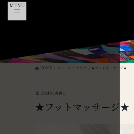
コ
ナ
MENU
ン
ビ
テ
ゲ
ン
ー
ツ
シ
へ
ョ
ス
ン
キ
に
ッ
移
プ
動
HOME
ニュース
ブログ
★フットマッサージ★
2024年1月18日
★フットマッサージ★