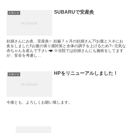
SUBARUで安産灸
お知らせ
妊婦さんにお灸…安産灸✨ 妊娠７ヶ月の妊婦さん??お腹とスネにお
灸をしました‼︎お腹の張り感対策と全体の調子を上げるため?✨元気な
赤ちゃんを産んで下さい❤️ ※当院では妊婦さんにも施術をしてます
が、安全を考慮し...
HPをリニューアルしました！
お知らせ
今後とも、よろしくお願い致します。