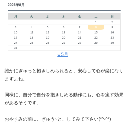
2026年8月
月
火
水
木
金
土
日
1
2
3
4
5
6
7
8
9
10
11
12
13
14
15
16
17
18
19
20
21
22
23
24
25
26
27
28
29
30
31
« 5月
誰かにぎゅっと抱きしめられると、安心して心が楽になり
ますよね。
同様に、自分で自分を抱きしめる動作にも、心を癒す効果
があるそうです。
おやすみの前に、ぎゅう~と、してみて下さい(*^-^*)